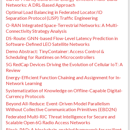
Networks: A DRL-Based Approach
Optimal Load Balancing in Federated Locator/ID
Separation Protocol (LISP) Traffic Engineering
O-RAN Integrated Space-Terrestrial Networks: A Multi-
Connectivity Strategy Analysis
DS-Route: GNN-based Flow-Level Latency Prediction in
Software-Defined LEO Satellite Networks
Demo Abstract: TinyContainer: Access Control &
Scheduling for Runtimes on Microcontrollers
5G RedCap Devices Driving the Evolution of Cellular IoT: A
Review
Energy-Efficient Function Chaining and Assignment for In-
Network Learning
Systematization of Knowledge on Offline-Capable Digital-
Currency Protocols
Beyond All-Reduce: Event-Driven Model Parallelism
Without Collective Communication Primitives (EBD2N)
Federated Multi-RIC Threat Intelligence for Secure and
Scalable Open 6G Radio Access Networks
Block-PAD: A blockchain-enabled framework for resilient